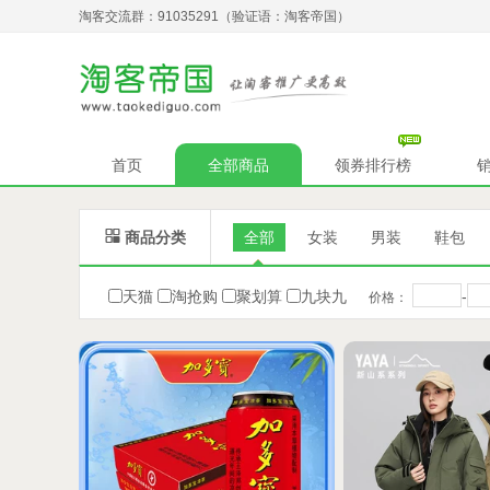
淘客交流群：91035291（验证语：淘客帝国）
首页
全部商品
领券排行榜

商品分类
全部
女装
男装
鞋包
天猫
淘抢购
聚划算
九块九
-
价格：