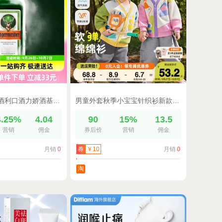
网红野格圣鹿酒利口酒力娇酒基酒特调酒德国原瓶进口500ml×1瓶
男童外套秋季小宝宝针织衫新款洋气婴儿上衣春秋女童童装男童秋装
4.25%
4.04
90
15%
13.5
营销
佣金
券后价
营销
佣金
月销
0
月销
0
券
￥10
淘