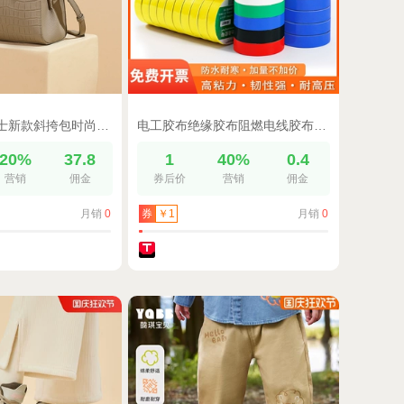
稻草人包包女士新款斜挎包时尚妈妈包礼物通勤真皮上班手提包女包
电工胶布绝缘胶布阻燃电线胶布黑色白色耐高温耐磨电工胶带高粘性PVC防水胶布加宽型大卷电气绝缘胶带批发
20%
37.8
1
40%
0.4
营销
佣金
券后价
营销
佣金
月销
0
月销
0
券
￥1