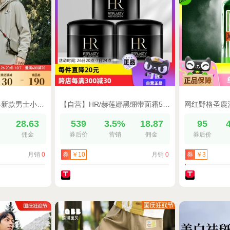
鸿星尔克外套男秋冬新款男士小山标三合一加绒冲锋风衣防泼水夹克
【自营】HR/赫莲娜黑绷带面霜5ml*3旅行装保湿晚霜
28.63
539
3.5%
18.87
95
佣金
券后价
营销
佣金
券后价
月销
0
月销
0
券
￥10
券
￥3