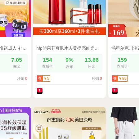
【自营】Aveeno/艾惟诺成人 补水保湿舒缓柔嫩护手霜100g滋润
hfp熊果苷爽肤水去黄提亮红光早C水补水保湿VC湿敷水化妆精华水
%
7.05
154
9%
13.86
159
佣金
券后价
营销
佣金
券后价
月销
0
月销
0
券
￥5
券
￥80