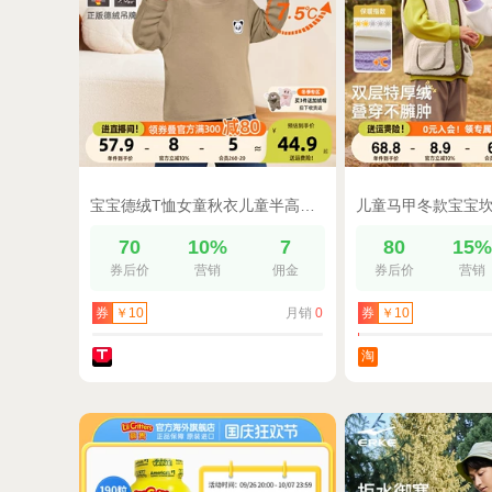
宝宝德绒T恤女童秋衣儿童半高领上衣婴儿衣服童装冬季男童打底衫
70
10%
7
80
15
券后价
营销
佣金
券后价
营销
月销
0
券
￥10
券
￥10
淘