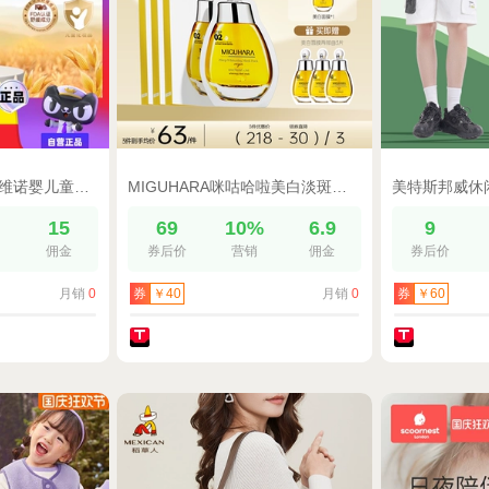
【自营】Aveeno/艾维诺婴儿童润肤乳宝宝身体乳面霜保湿滋润补水
MIGUHARA咪咕哈啦美白淡斑面膜亮肤精华黄胖子补水保湿去黄气暗沉
%
15
69
10%
6.9
9
佣金
券后价
营销
佣金
券后价
月销
0
月销
0
券
￥40
券
￥60