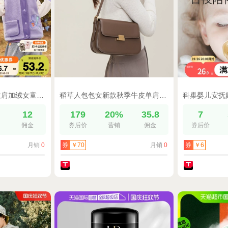
儿童马甲冬款宝宝坎肩加绒女童保暖背心秋冬婴儿衣服冬装男童童装
稻草人包包女新款秋季牛皮单肩包斜挎包真皮腋下马鞍包豆腐包女包
%
12
179
20%
35.8
7
佣金
券后价
营销
佣金
券后价
月销
0
月销
0
券
￥70
券
￥6