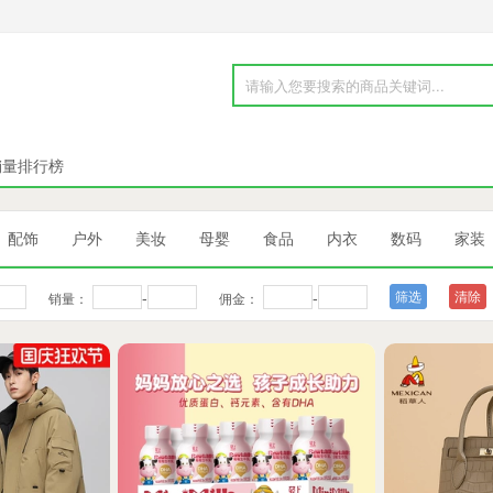
销量排行榜
配饰
户外
美妆
母婴
食品
内衣
数码
家装
-
-
清除
销量：
佣金：