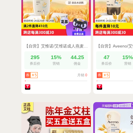
【自营】艾惟诺/艾维诺成人燕麦洗澡洗浴沐浴露/乳532ml保湿滋润
295
15%
44.25
47
15
券后价
营销
佣金
券后价
营销
月销
0
券
￥5
券
￥5