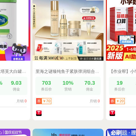
【自营】Cetaphil/丝塔芙大白罐550g 舒润保湿霜身体乳不含烟酰胺
里海之谜臻纯鱼子紧肤弹润组合富勒烯改善细纹烟酰胺改善暗沉嫩肤
%
9.03
703
10%
70.3
19
佣金
券后价
营销
佣金
券后价
月销
0
月销
0
券
￥70
券
￥20