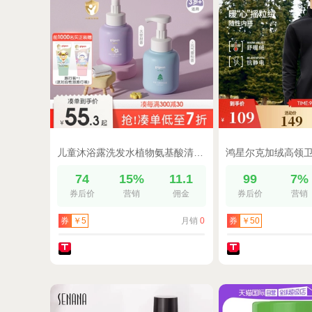
儿童沐浴露洗发水植物氨基酸清爽水润泡泡沐浴露贝亲官方旗舰店
74
15%
11.1
99
7%
券后价
营销
佣金
券后价
营销
月销
0
券
￥5
券
￥50