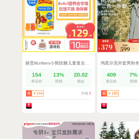
丽贵lilcritters小熊软糖儿童复合维生素VA叶黄素钙锌VB叶酸D3
154
13%
20.02
409
7%
券后价
营销
佣金
券后价
营销
月销
0
券
￥146
券
￥190