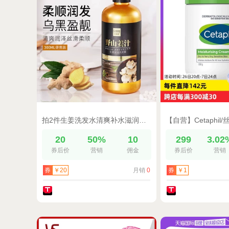
拍2件生姜洗发水清爽补水滋润护发素发膜柔顺洗发露旗舰店正品
20
50%
10
299
3.02
券后价
营销
佣金
券后价
营销
月销
0
券
￥20
券
￥1