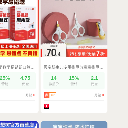
【作业帮】小学数学易错题口算竖式应用题母题详解一二三四五六年级上册人教版口算天天练思维训练数学专项训练同步练习册
贝亲新生儿专用指甲剪宝宝指甲钳安全防夹肉贝亲官方旗舰店正品
25%
4.75
14
15%
2.1
营销
佣金
券后价
营销
佣金
月销
0
月销
0
券
￥6