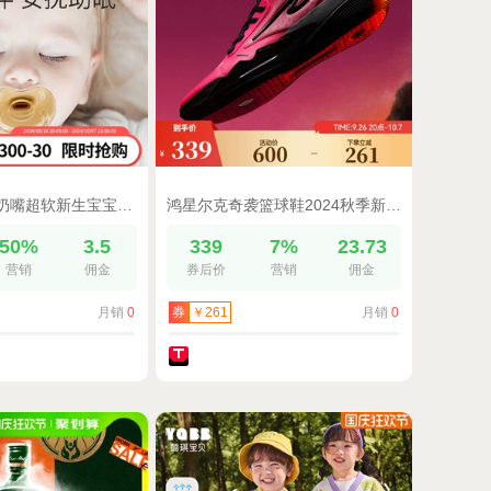
科巢婴儿安抚奶嘴超软新生宝宝0-3到6个月一岁以上睡觉神器防胀气
鸿星尔克奇袭篮球鞋2024秋季新款减震耐磨实战运动鞋防滑训练球鞋
50%
3.5
339
7%
23.73
营销
佣金
券后价
营销
佣金
月销
0
月销
0
券
￥261