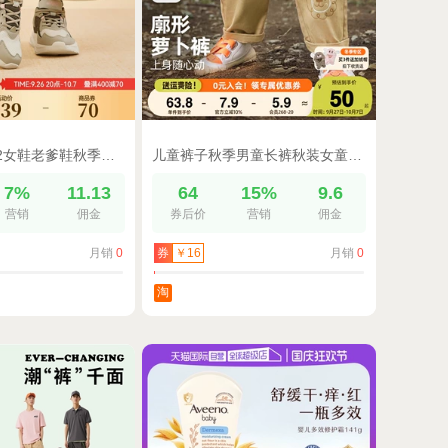
鸿星尔克川尘2女鞋老爹鞋秋季新款软底透气运动鞋复古潮流休闲鞋
儿童裤子秋季男童长裤秋装女童童装小婴儿休闲裤宝宝大屁屁裤春秋
7%
11.13
64
15%
9.6
营销
佣金
券后价
营销
佣金
月销
0
月销
0
券
￥16
淘