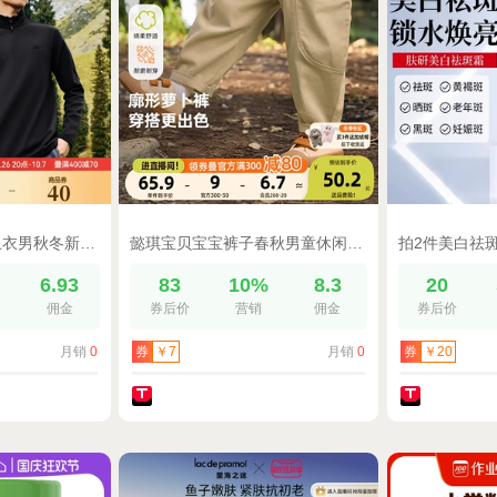
鸿星尔克加绒高领卫衣男秋冬新款男士半开襟立领户外抓绒运动上衣
懿琪宝贝宝宝裤子春秋男童休闲裤女童运动裤秋季童装儿童长裤秋装
6.93
83
10%
8.3
20
佣金
券后价
营销
佣金
券后价
月销
0
月销
0
券
￥7
券
￥20