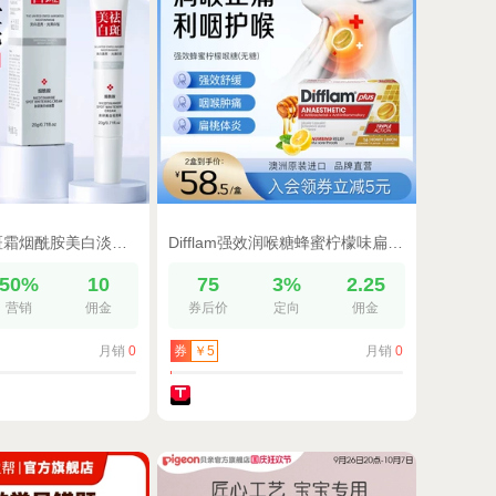
拍2件美白祛斑霜烟酰胺美白淡化色斑黄褐雀斑保湿补水旗舰店正品
Difflam强效润喉糖蜂蜜柠檬味扁桃体咽喉咙痛肿胀护嗓口含片16粒
50%
10
75
3%
2.25
营销
佣金
券后价
定向
佣金
月销
0
月销
0
券
￥5