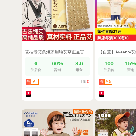
艾柱老艾条短家用纯艾草正品官方旗舰店随身灸艾灸盒非十年无烟棒
6
60%
3.6
100
15
券后价
营销
佣金
券后价
营销
月销
0
券
￥5
券
￥5