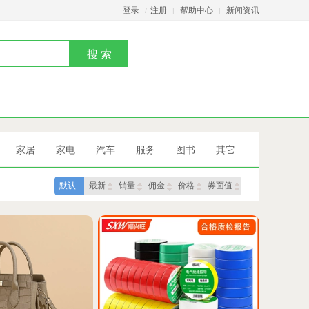
登录
注册
帮助中心
新闻资讯
/
|
|
家居
家电
汽车
服务
图书
其它
默认
最新
销量
佣金
价格
券面值