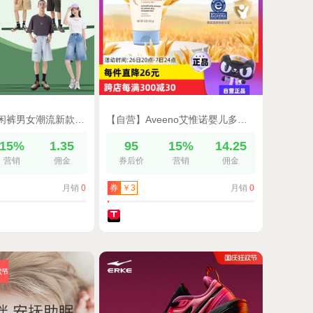
美特斯邦威休闲裤男女潮流新款夏季时尚休闲运动棉麻宽松男五分裤
【自营】Aveeno艾惟诺婴儿多效润护滋润霜141g面霜润肤乳新生儿
15%
1.35
95
15%
14.25
营销
佣金
券后价
营销
佣金
月销
0
月销
0
券
￥3