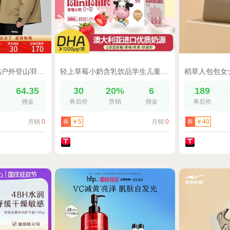
【新山系系列】鸭鸭户外登山羽绒服男女同款2024冬季新品短款外套
轻上草莓小奶含乳饮品学生儿童牛奶饮料营养健康饱腹代餐早餐DHA
%
64.35
30
20%
6
189
佣金
券后价
营销
佣金
券后价
月销
0
月销
0
券
￥5
券
￥40