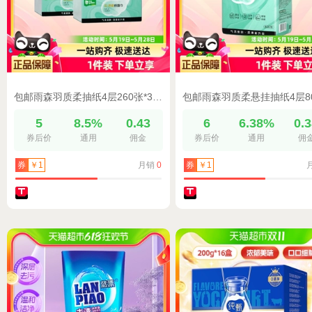
包邮雨森羽质柔抽纸4层260张*3包家用抽纸纸巾65抽/包
5
8.5%
0.43
6
6.38%
0.
券后价
通用
佣金
券后价
通用
佣
月销
0
券
￥1
券
￥1