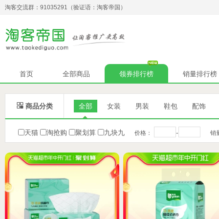
淘客交流群：91035291（验证语：淘客帝国）
首页
全部商品
领券排行榜
销量排行榜

商品分类
全部
女装
男装
鞋包
配饰
天猫
淘抢购
聚划算
九块九
-
价格：
销