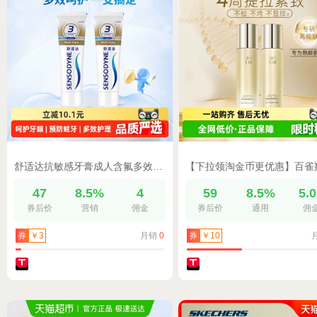
舒适达抗敏感牙膏成人含氟多效去牙渍防蛀护龈脱敏清新口气正
47
8.5%
4
59
8.5%
5.
券后价
营销
佣金
券后价
通用
佣
月销
0
券
￥3
券
￥10