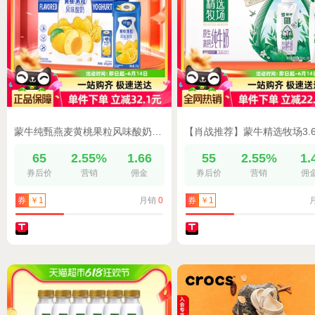
蒙牛纯甄燕麦黄桃果粒风味酸奶200g*10包
65
2.55%
1.66
55
2.55%
1.
券后价
营销
佣金
券后价
营销
佣
月销
0
券
￥1
券
￥1