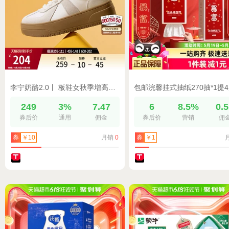
李宁奶酪2.0丨 板鞋女秋季增高厚底休闲鞋舒适软弹运动鞋德训鞋女
249
3%
7.47
6
8.5%
0.
券后价
通用
佣金
券后价
营销
佣
月销
0
券
￥10
券
￥1