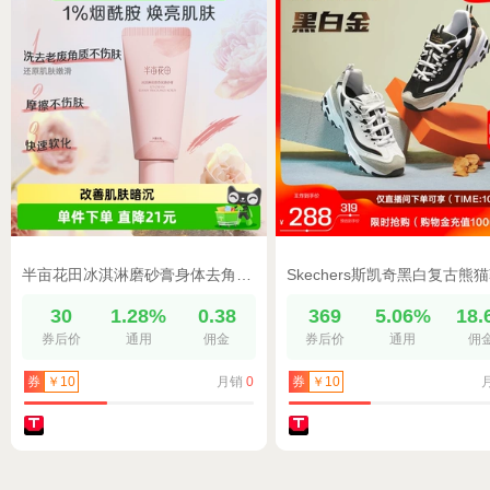
半亩花田冰淇淋磨砂膏身体去角质香氛亮滑磨砂膏60g
30
1.28%
0.38
369
5.06%
18.
券后价
通用
佣金
券后价
通用
佣
月销
0
券
￥10
券
￥10