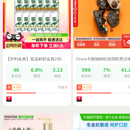
【伊利金典】低温鲜奶金典235ml*12瓶全脂巴氏杀菌健康营养早餐奶
46
6.8%
3.13
589
7%
41.
券后价
通用
佣金
券后价
通用
佣
月销
0
券
￥34
券
￥10