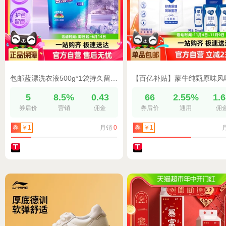
包邮蓝漂洗衣液500g*1袋持久留香手洗机洗洗衣液去渍去污袋装
5
8.5%
0.43
66
2.55%
1.
券后价
营销
佣金
券后价
通用
佣
月销
0
券
￥1
券
￥1