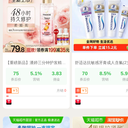
【重磅新品】潘婷三分钟护发精油雪松玫瑰香柔顺修护干枯毛躁官方
75
5.1%
3.83
70
8.5%
5.
券后价
营销
佣金
券后价
营销
佣
月销
0
券
￥5
券
￥5