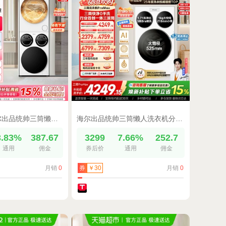
[重磅新品]海尔出品统帅三筒懒人洗衣机干衣机套装12.5kg全自动
海尔出品统帅三筒懒人洗衣机分区家用12.5kg全自动ProMax版
3.83%
387.67
3299
7.66%
252.7
通用
佣金
券后价
通用
佣金
月销
0
月销
0
券
￥30