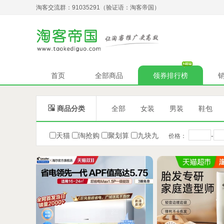
淘客交流群：91035291（验证语：淘客帝国）
首页
全部商品
领券排行榜

商品分类
全部
女装
男装
鞋包
天猫
淘抢购
聚划算
九块九
-
价格：