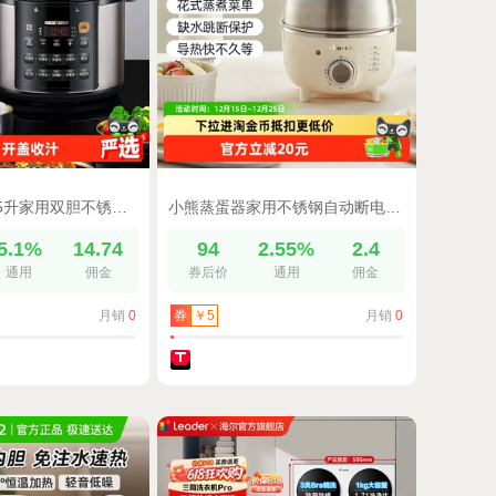
美的电压力锅5升家用双胆不锈钢高压锅多功能6升微压蒸煮电饭煲
小熊蒸蛋器家用不锈钢自动断电定时蒸锅烹饪机小型早餐机蒸煮蛋器
5.1%
14.74
94
2.55%
2.4
通用
佣金
券后价
通用
佣金
月销
0
月销
0
券
￥5