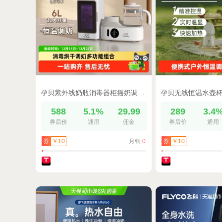
孕贝紫外线奶瓶消毒器柜摇奶调奶器二合一杀菌消毒烘干一体机组合
588
5.1%
29.99
289
3.4
券后价
通用
佣金
券后价
通用
月销
0
券
￥10
券
￥10