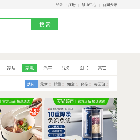
登录
注册
帮助中心
新闻资讯
/
|
|
家居
家电
汽车
服务
图书
其它
默认
最新
销量
佣金
价格
券面值