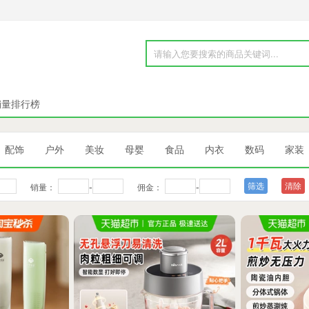
销量排行榜
配饰
户外
美妆
母婴
食品
内衣
数码
家装
-
-
清除
销量：
佣金：