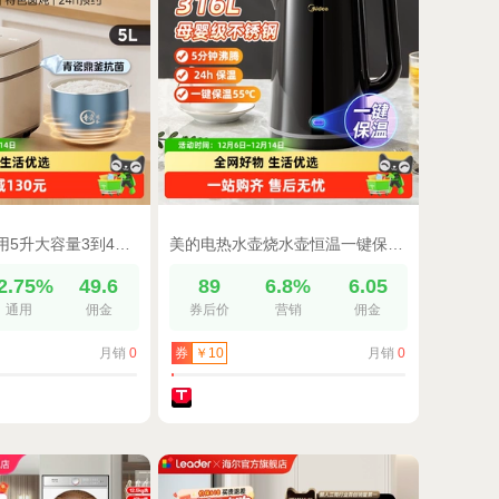
美的电饭煲家用5升大容量3到4人多功能智能不粘煮饭锅青瓷电饭锅
美的电热水壶烧水壶恒温一键保温双层防烫家用316L不锈钢热水壶
2.75%
49.6
89
6.8%
6.05
通用
佣金
券后价
营销
佣金
月销
0
月销
0
券
￥10