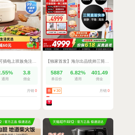
小熊电热饭盒可插电上班族免注水加热保温饭盒便携热饭神器烹饪机
【独家首发】海尔出品统帅三筒懒人洗衣机滚筒家用全自动Pro版
2.55%
3.8
5887
6.82%
401.49
通用
佣金
券后价
通用
佣金
月销
0
月销
0
券
￥30