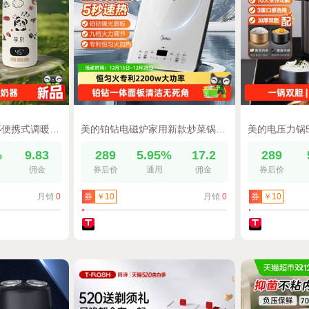
孕贝无线恒温水壶杯便携式调暖奶器婴儿专用户外出大容量冲奶烧水
美的铂钻电磁炉家用新款炒菜锅一体全套电火锅正品
%
9.83
289
5.95%
17.2
289
佣金
券后价
通用
佣金
券后价
月销
0
月销
0
券
￥10
券
￥10