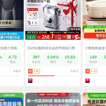
飞科剃须刀电动男士刮胡刀充电式胡须刀剃胡刀便携旗舰正品FS887
[520礼物]同诗合金机甲剃须刀男士电动刮胡刀便携送男朋友礼物S3
%
4.72
387
4.04%
15.63
149
佣金
券后价
通用
佣金
券后价
月销
0
月销
0
券
￥82
券
￥10