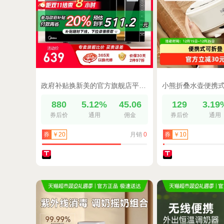
政府补贴换新美的官方旗舰店平板变频微波炉湿度感应微烤一体233A
880
5.12%
45.06
129
3.19
券后价
通用
佣金
券后价
通用
月销
0
券
￥20
券
￥10