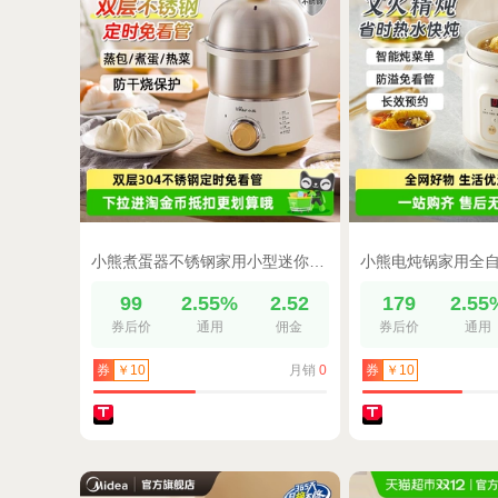
小熊煮蛋器不锈钢家用小型迷你电蒸锅双层自动断电早餐蒸蛋烹饪机
99
2.55%
2.52
179
2.55
券后价
通用
佣金
券后价
通用
月销
0
券
￥10
券
￥10