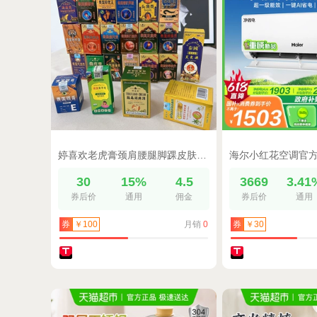
婷喜欢老虎膏颈肩腰腿脚踝皮肤外用抑菌乳膏冷敷凝胶2【非进口】
30
15%
4.5
3669
3.41
券后价
通用
佣金
券后价
通用
月销
0
券
￥100
券
￥30