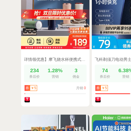
详情领优惠】摩飞烧水杯便携式电热水杯加热保温杯烧水壶家用小型
234
1.28%
3
74
6.38
券后价
营销
佣金
券后价
营销
月销
0
券
￥5
券
￥5