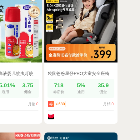
本叮叮清凉止痒液婴儿蚊虫叮咬儿童宝宝清爽温和舒缓止痒膏50ML
袋鼠爸爸星仔PRO大童安全座椅3-12岁儿童汽车用Isize车载宝宝座椅
5.01%
3.75
718
5%
35.9
通用
佣金
券后价
通用
佣金
月销
0
月销
0
券
￥680