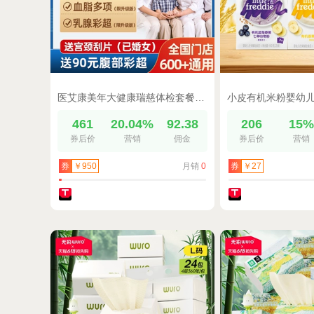
医艾康美年大健康瑞慈体检套餐成人深度男女士全身中老年体检
461
20.04%
92.38
206
15
券后价
营销
佣金
券后价
营销
月销
0
券
￥950
券
￥27