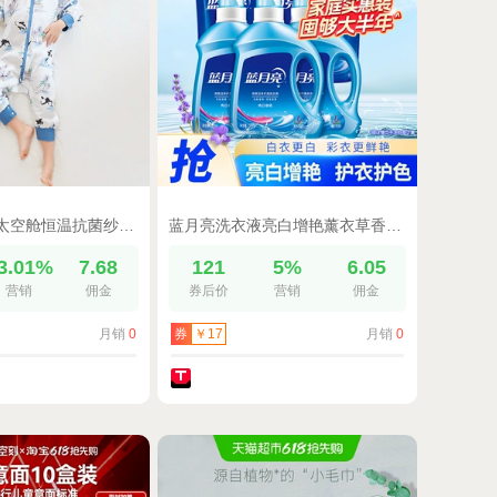
ibaby×outlast太空舱恒温抗菌纱布儿童睡袋TK
蓝月亮洗衣液亮白增艳薰衣草香瓶袋装家用实惠装官方正品组合装
3.01%
7.68
121
5%
6.05
营销
佣金
券后价
营销
佣金
月销
0
月销
0
券
￥17