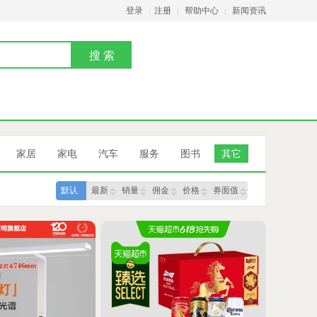
登录
注册
帮助中心
新闻资讯
/
|
|
家居
家电
汽车
服务
图书
其它
默认
最新
销量
佣金
价格
券面值