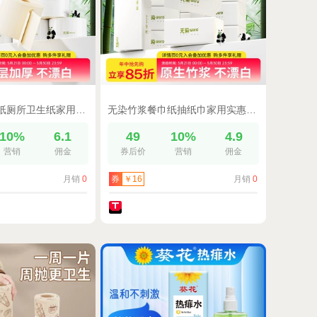
无染有芯大卷纸厕所卫生纸家用整箱实惠装厕纸竹浆纸巾卷筒纸27卷
无染竹浆餐巾纸抽纸巾家用实惠装整箱本色面巾纸卫生纸100抽24包
10%
6.1
49
10%
4.9
营销
佣金
券后价
营销
佣金
月销
0
月销
0
券
￥16