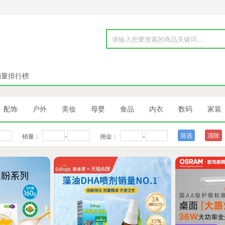
销量排行榜
配饰
户外
美妆
母婴
食品
内衣
数码
家装
-
-
清除
销量：
佣金：