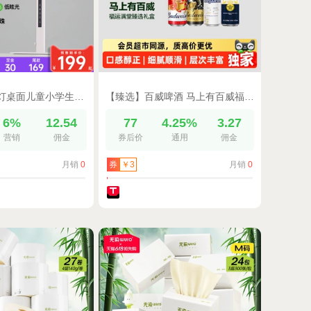
欧司朗护眼台灯桌面儿童小学生学习写字专用插电工作卧室床头灯
【臻选】百威啤酒 马上有百威福运满堂臻选礼盒10罐装
6%
12.54
77
4.25%
3.27
营销
佣金
券后价
通用
佣金
月销
0
月销
0
券
￥3