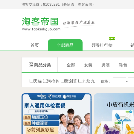
淘客交流群：91035291（验证语：淘客帝国）
首页
全部商品
领券排行榜

商品分类
全部
女装
男装
鞋包
天猫
淘抢购
聚划算
九块九
-
价格：