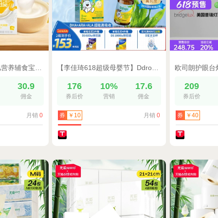
小皮有机米粉婴幼儿营养辅食宝宝米糊谷物粉多口味160g*3盒
【李佳琦618超级母婴节】Ddrops滴卓思3A配方dha藻油婴儿专用儿童
%
30.9
176
10%
17.6
209
佣金
券后价
营销
佣金
券后价
月销
0
月销
0
券
￥10
券
￥40