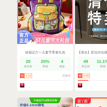
徐福记六一儿童节零食礼包
20
20%
4
49
11.1
券后价
营销
佣金
券后价
营销
月销
0
券
￥10
券
￥90