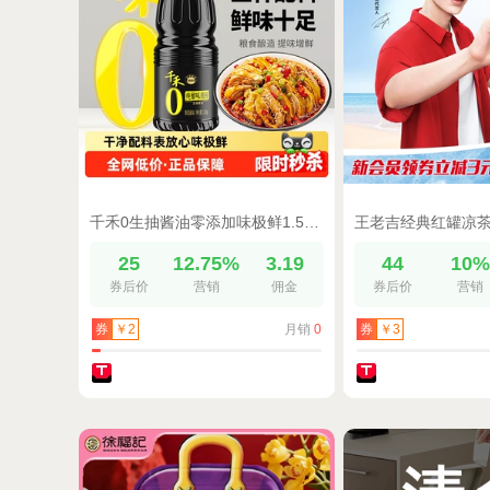
千禾0生抽酱油零添加味极鲜1.52kg厨房调料炒菜凉拌点蘸佐餐大瓶
25
12.75%
3.19
44
10
券后价
营销
佣金
券后价
营销
月销
0
券
￥2
券
￥3