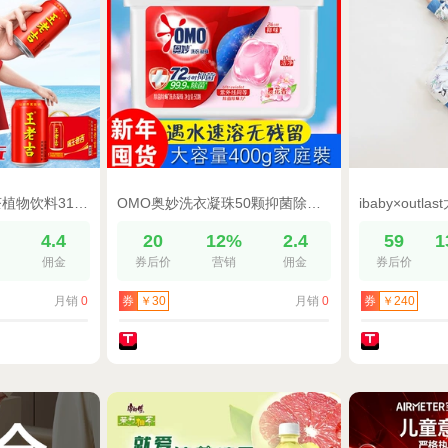
王老吉经典红罐凉茶植物饮料310ml*12罐整箱装夏日饮品解腻解辣
OMO奥妙洗衣凝珠50颗抑菌除菌持久留香家庭装大容量
%
4.4
20
12%
2.4
59
1
佣金
券后价
营销
佣金
券后价
月销
0
月销
0
券
￥30
券
￥240