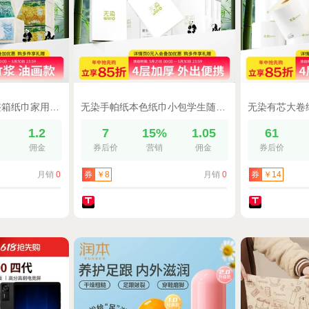
无染本色大包抽纸整箱纸巾家用实惠装卫生纸面巾纸餐巾纸厕纸24包
无染手帕纸本色纸巾小包学生随身装餐巾纸便携式面巾纸卫生纸54包
%
1.2
7
15%
1.05
61
佣金
券后价
营销
佣金
券后价
月销
0
月销
0
券
￥8
券
￥14