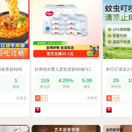
吃欢天红烧牛肉10袋装香菇炖鸡方便面泡面速食香辣面经典泡面01
好奇纯水婴儿柔软亲肤80抽*12包手口可用实惠湿巾有效擦去99%细菌
%
1
119
4.25%
5.06
25
1
佣金
券后价
营销
佣金
券后价
月销
0
月销
0
券
￥6
券
￥9