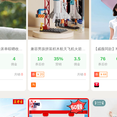
防风晒衣夹换季被子床单晾晒收纳固定器户外无痕沐阳晒被夹
兼容男孩拼装积木航天飞机火箭航母生日礼物儿童益智玩具
%
4
10
35%
3.5
76
佣金
券后价
营销
佣金
券后价
月销
0
月销
0
券
￥20
券
￥44
淘