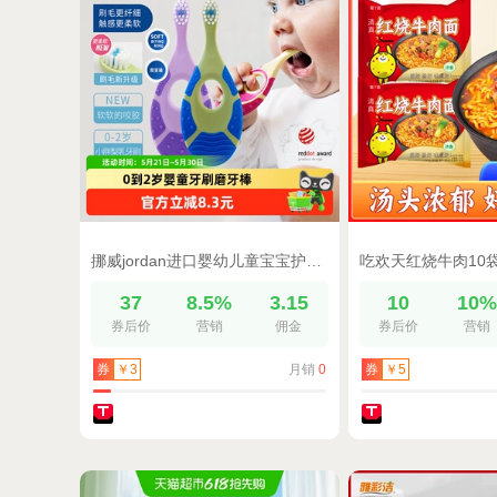
挪威jordan进口婴幼儿童宝宝护齿乳牙刷磨牙棒二合一软毛0-2岁2支
37
8.5%
3.15
10
10
券后价
营销
佣金
券后价
营销
月销
0
券
￥3
券
￥5