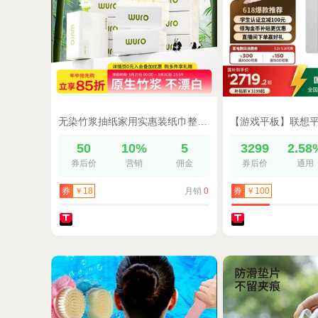
无染竹浆抽纸家用实惠装纸巾整箱纸抽小包餐巾纸卫生纸面巾纸32包
50
10%
5
3299
2.58
券后价
营销
佣金
券后价
通用
月销
0
券
￥18
券
￥100