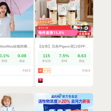
【戚薇同款】MissWiss钛银防晒伞防紫外线晴雨两用轻巧便携太阳伞
【自营】贝亲/Pigeon宽口径PPSU新生婴儿防胀气防呛奶瓶耐摔AA249
0.1%
0.08
115
7.5%
8.63
营销
佣金
券后价
营销
佣金
月销
0
月销
0
券
￥34