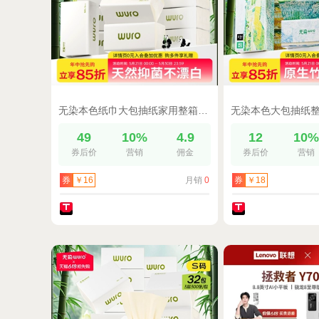
无染本色纸巾大包抽纸家用整箱实惠装大号卫生纸餐巾纸面巾纸24包
49
10%
4.9
12
10
券后价
营销
佣金
券后价
营销
月销
0
券
￥16
券
￥18