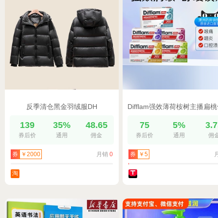
反季清仓黑金羽绒服DH
139
35%
48.65
75
5%
3.
券后价
通用
佣金
券后价
通用
佣
月销
0
券
￥2000
券
￥5
淘