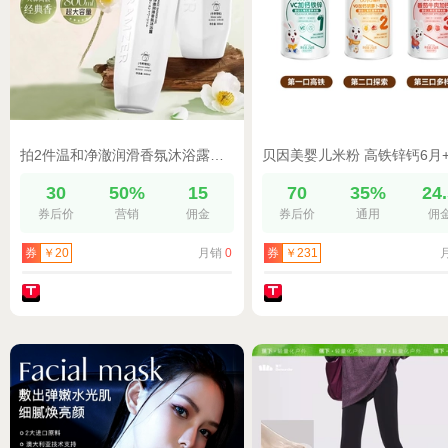
拍2件温和净澈润滑香氛沐浴露补水保湿滋润清爽舒润旗舰店正品
30
50%
15
70
35%
24
券后价
营销
佣金
券后价
通用
佣
月销
0
券
￥20
券
￥231