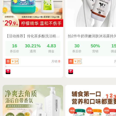
【活动推荐】传化茶多酚洗洁精食品用祛腥洗碗液果蔬净家用正品
16
30.21%
4.83
30
50%
1
券后价
通用
佣金
券后价
营销
佣
月销
0
券
￥14
券
￥20