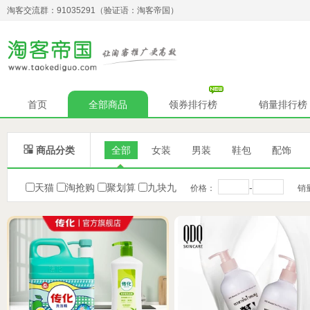
淘客交流群：91035291（验证语：淘客帝国）
首页
全部商品
领券排行榜
销量排行榜

商品分类
全部
女装
男装
鞋包
配饰
天猫
淘抢购
聚划算
九块九
-
价格：
销