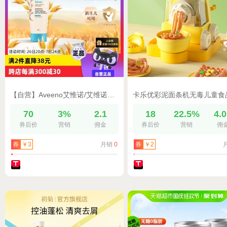
【自营】Aveeno艾惟诺/艾维诺婴儿润肤乳227g宝宝身体乳面霜滋润
70
3%
2.1
18
22.5%
4.
券后价
营销
佣金
券后价
营销
佣
月销
0
券
￥3
券
￥2