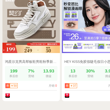
鸿星尔克男高帮板鞋男鞋秋季新款小白鞋契约厚底休闲鞋透气运动鞋
199
7%
13.93
13
30%
3.
券后价
营销
佣金
券后价
营销
佣
月销
0
券
￥50
券
￥37