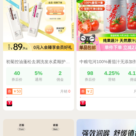
初菊控油蓬松去屑洗发水柔顺护发素膏持续留香嫩白沐浴露三件套装
40
5%
2
98
4.25%
4.
券后价
通用
佣金
券后价
营销
佣
月销
0
券
￥50
券
￥2