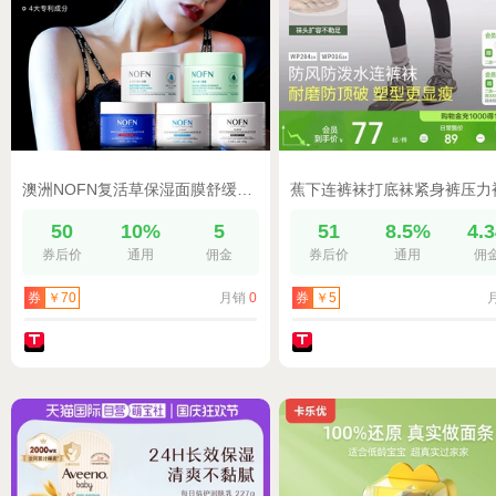
澳洲NOFN复活草保湿面膜舒缓补水提亮肌肤亚马逊泥膜深层清洁108
50
10%
5
51
8.5%
4.
券后价
通用
佣金
券后价
通用
佣
月销
0
券
￥70
券
￥5