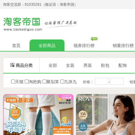
淘客交流群：91035291（验证语：淘客帝国）
首页
全部商品
领券排行榜
销量排行榜

商品分类
全部
女装
男装
鞋包
配饰
天猫
淘抢购
聚划算
九块九
-
价格：
销