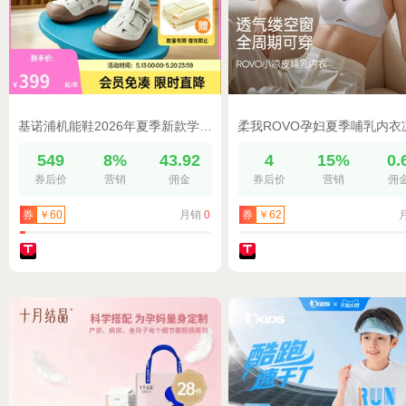
基诺浦机能鞋2026年夏季新款学步鞋幼儿园超护鞋男女凉鞋GW1890
549
8%
43.92
4
15%
0.
券后价
营销
佣金
券后价
营销
佣
月销
0
券
￥60
券
￥62