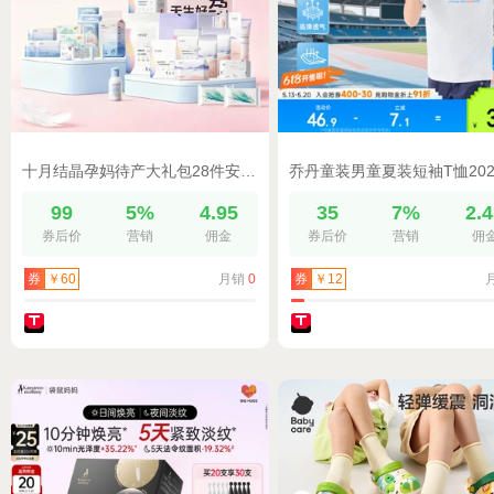
十月结晶孕妈待产大礼包28件安睡裤卫生巾湿巾马桶垫乳垫组合
99
5%
4.95
35
7%
2.
券后价
营销
佣金
券后价
营销
佣
月销
0
券
￥60
券
￥12