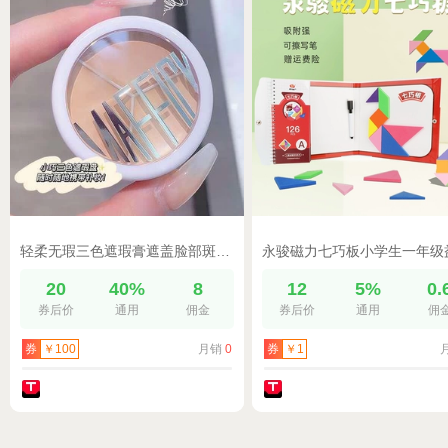
轻柔无瑕三色遮瑕膏遮盖脸部斑点痘印痘痘脸面泪沟黑眼圈干皮油皮
20
40%
8
12
5%
0.
券后价
通用
佣金
券后价
通用
佣
月销
0
券
￥100
券
￥1