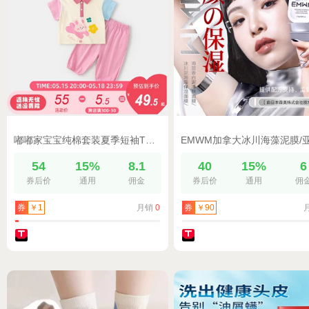
嘟嘟家宝宝纯棉套装夏季短袖T恤防蚊裤女童上衣裤子薄款男童童装
54
15%
8.1
40
15%
6
券后价
通用
佣金
券后价
通用
佣
月销
0
券
￥1
券
￥90