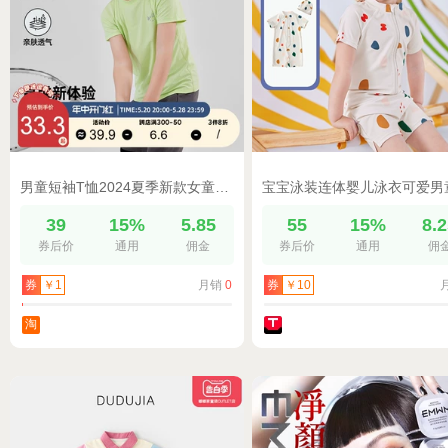
男童短袖T恤2024夏季新款女童运动衫宝宝速干上衣圆领儿童春夏装
39
15%
5.85
55
15%
8.
券后价
通用
佣金
券后价
通用
佣
月销
0
券
￥1
券
￥10
淘