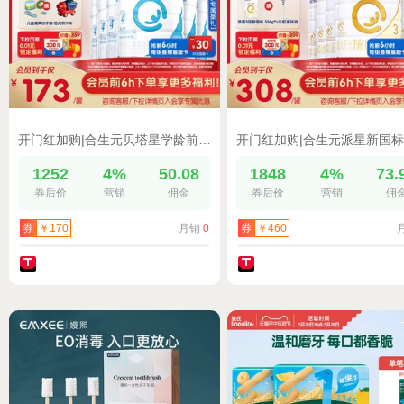
开门红加购|合生元贝塔星学龄前儿童成长配方牛奶粉4段6罐800g
1252
4%
50.08
1848
4%
73.
券后价
营销
佣金
券后价
营销
佣
月销
0
券
￥170
券
￥460