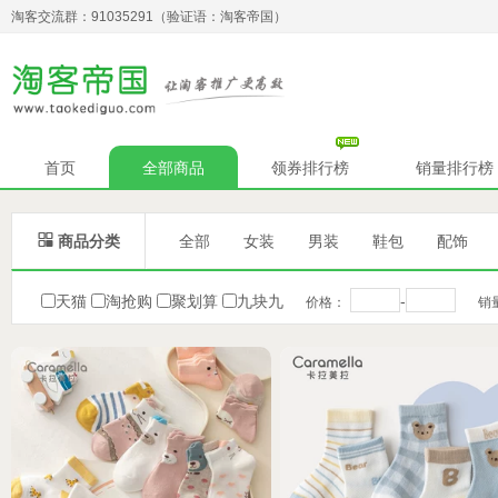
淘客交流群：91035291（验证语：淘客帝国）
首页
全部商品
领券排行榜
销量排行榜

商品分类
全部
女装
男装
鞋包
配饰
天猫
淘抢购
聚划算
九块九
-
价格：
销