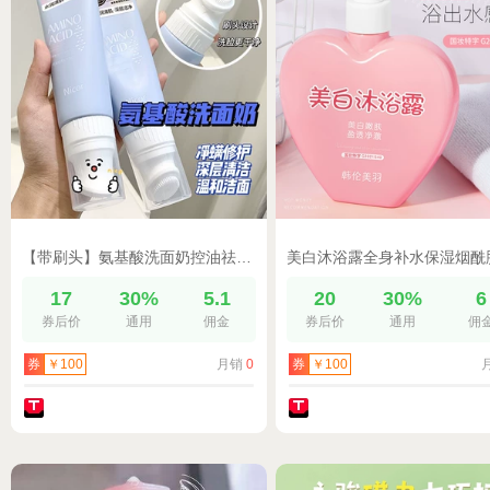
【带刷头】氨基酸洗面奶控油祛痘除螨去黑头补水保湿泡沫型洁面乳
17
30%
5.1
20
30%
6
券后价
通用
佣金
券后价
通用
佣
月销
0
券
￥100
券
￥100