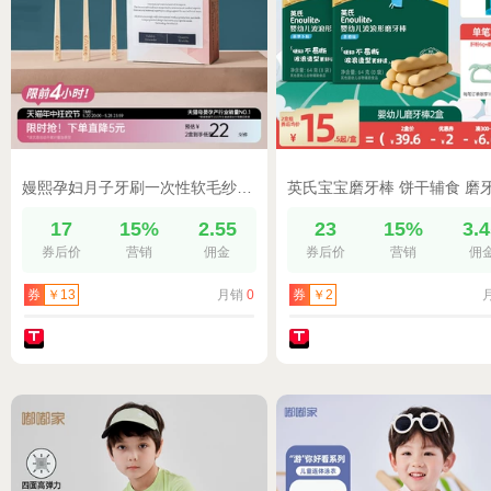
嫚熙孕妇月子牙刷一次性软毛纱布产后产妇波浪棉纱刷头30支
17
15%
2.55
23
15%
3.
券后价
营销
佣金
券后价
营销
佣
月销
0
券
￥13
券
￥2