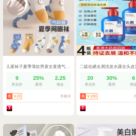
儿童袜子夏季薄款男童女童透气网眼宝宝夏天中筒袜男孩短筒袜百搭
9
25%
2.25
20
30%
6
券后价
通用
佣金
券后价
通用
佣
月销
0
券
￥20
券
￥100