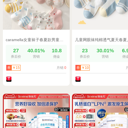
caramella女童袜子春夏款男童卡通儿童宝宝短筒透气棉袜中筒袜
27
40.01%
10.8
23
30.01%
6.
券后价
营销
佣金
券后价
营销
佣
月销
0
券
￥15
券
￥10