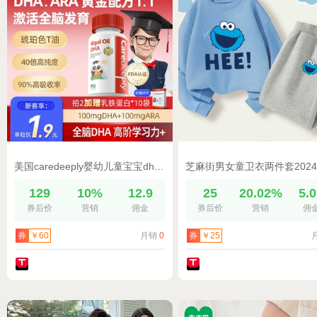
美国caredeeply婴幼儿童宝宝dha帝斯曼海藻油胶囊专用补脑记忆力
129
10%
12.9
25
20.02%
5.
券后价
营销
佣金
券后价
营销
佣
月销
0
券
￥60
券
￥25