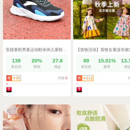
安踏童鞋男童运动鞋休闲儿童鞋子春秋季款网面透气跑步鞋男女孩鞋
139
20%
27.8
89
15.01%
13.
券后价
营销
佣金
券后价
通用
佣
月销
0
券
￥30
券
￥211