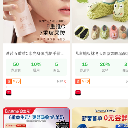
透茜五重维C水光身体乳护手霜保湿滋养焕亮护肤身体补水官方T4
50
10%
5
15
20%
3
券后价
通用
佣金
券后价
营销
佣
月销
0
券
￥70
券
￥40