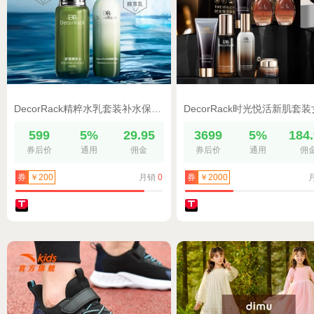
DecorRack精粹水乳套装补水保湿紧致抛光清爽型水乳水润肌肤47
599
5%
29.95
3699
5%
184
券后价
通用
佣金
券后价
通用
佣
月销
0
券
￥200
券
￥2000