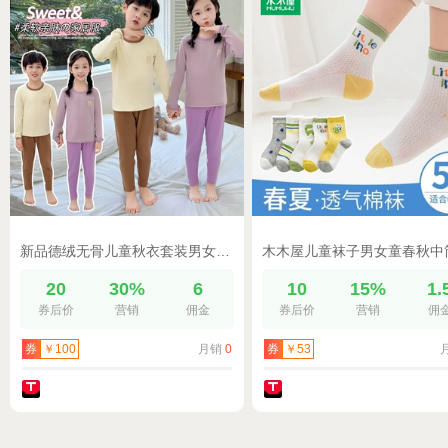
新品德绒无骨儿童秋衣套装男女宝宝秋冬睡衣家居服
20
30%
6
10
15%
1.
券后价
营销
佣金
券后价
营销
佣
月销
0
券
￥100
券
￥53