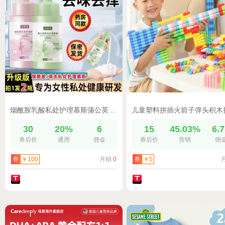
烟酰胺乳酸私处护理慕斯蒲公英草本护理液止痒去异味清洁私部密处
30
20%
6
15
45.03%
6.
券后价
通用
佣金
券后价
营销
佣
月销
0
券
￥100
券
￥5