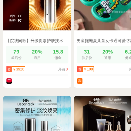
【院线同款】升级促渗护肤技术光子嫩肤仪多维光导入仪抗皱嫩肤A2
79
20%
15.8
31
20%
6.
券后价
通用
佣金
券后价
通用
佣
月销
0
券
￥3920
券
￥100
淘