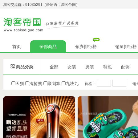
淘客交流群：91035291（验证语：淘客帝国）
首页
全部商品
领券排行榜
销量排行榜

商品分类
全部
女装
男装
鞋包
配饰
天猫
淘抢购
聚划算
九块九
-
价格：
销