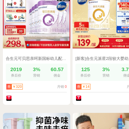
合生元可贝思亲呵新国标幼儿配方羊奶粉3段700g6罐100%纯羊乳蛋白
2019
3%
60.57
125
3%
3.
券后价
营销
佣金
券后价
营销
佣
月销
0
券
￥320
券
￥14