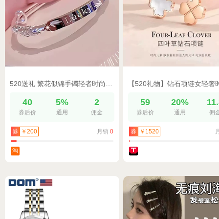
520送礼 繁花似锦手镯轻者时尚潮流百搭可调节送爱人27款可选
40
5%
2
59
20%
11
券后价
通用
佣金
券后价
通用
佣
月销
0
券
￥200
券
￥1520
淘