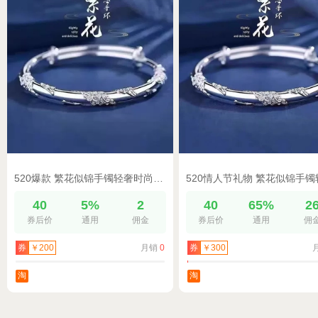
520爆款 繁花似锦手镯轻奢时尚潮流百搭可调节送爱人27款可选
40
5%
2
40
65%
2
券后价
通用
佣金
券后价
通用
佣
月销
0
券
￥200
券
￥300
淘
淘