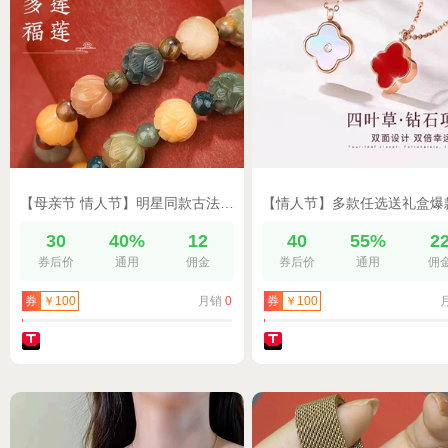
【母亲节 情人节】明星同款古法寺庙菩提根手串香灰琉璃手串佛珠1
30
40%
12
40
55%
2
券后价
通用
佣金
券后价
通用
佣
月销
0
券
￥100
券
￥100