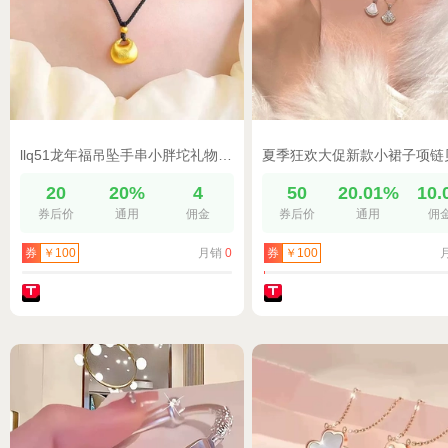
llq51龙年福吊坠手串小胖坨礼物项链新款小金送女友闺蜜生日时尚
20
20%
4
50
20.01%
10.
券后价
通用
佣金
券后价
通用
佣
月销
0
券
￥100
券
￥100