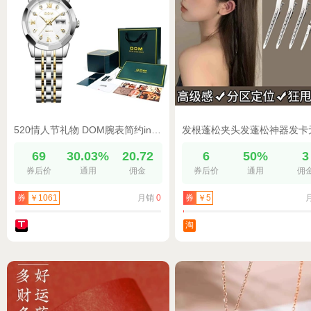
520情人节礼物 DOM腕表简约ins百搭时尚女士手表 G-1547G-7M f
69
30.03%
20.72
6
50%
3
券后价
通用
佣金
券后价
通用
佣
月销
0
券
￥1061
券
￥5
淘