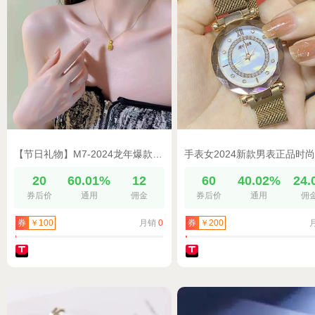
【节日礼物】M7-2024龙年爆款四叶草手链锦鲤锁项链送妈妈闺蜜
20
60.01%
12
60
40.02%
24.
券后价
通用
佣金
券后价
通用
佣
月销
0
券
￥100
券
￥200