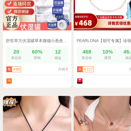
舒世草方伏湿罐草本微烟小悬灸小罐灸男女通用官方旗舰店正品
20
60%
12
468
10%
46
券后价
营销
佣金
券后价
通用
佣
月销
0
券
￥80
券
￥117
淘