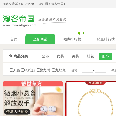
淘客交流群：91035291（验证语：淘客帝国）
首页
全部商品
领券排行榜
销量排行榜

商品分类
全部
女装
男装
鞋包
配饰
天猫
淘抢购
聚划算
九块九
-
价格：
销