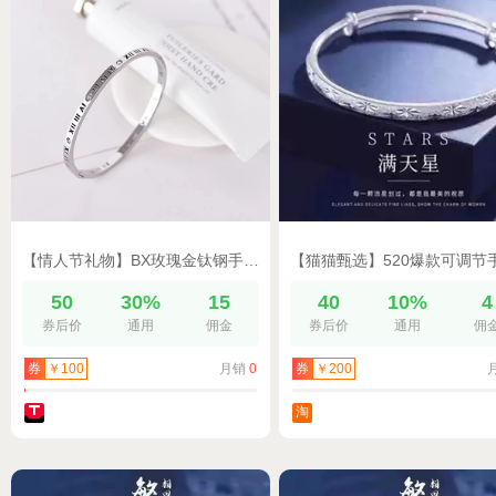
【情人节礼物】BX玫瑰金钛钢手镯女高级手链轻奢小众手环素圈手镯
50
30%
15
40
10%
4
券后价
通用
佣金
券后价
通用
佣
月销
0
券
￥100
券
￥200
淘