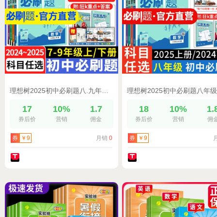
理想树2025初中必刷题八.九年级上册2024下册七八九年级七上数学语文英语物理化学历史政治地理生物小四门同步试卷人教中考必刷题
17
10%
1.7
18
10%
1.
券后价
营销
佣金
券后价
营销
佣
月销
0
券
￥9
券
￥9