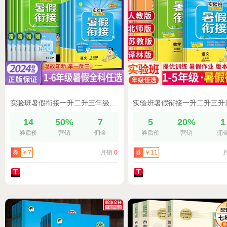
实验班暑假衔接一升二升三年级升四五六年级下册上册语文数学英语全套人教版北师苏教版提优训练小学同步专项训练暑假作业2023
14
50%
7
5
20%
1
券后价
营销
佣金
券后价
营销
佣
月销
0
券
￥7
券
￥11