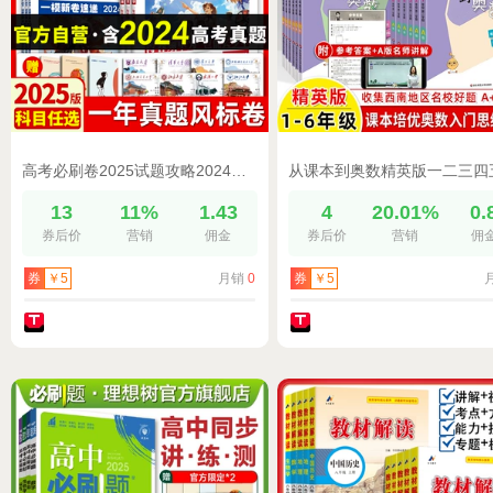
高考必刷卷2025试题攻略2024年高考真题卷一年真题风标卷数学物理化学语文英语生物历史地理九省联考高考模拟卷特快专递高考必刷题
13
11%
1.43
4
20.01%
0.
券后价
营销
佣金
券后价
营销
佣
月销
0
券
￥5
券
￥5