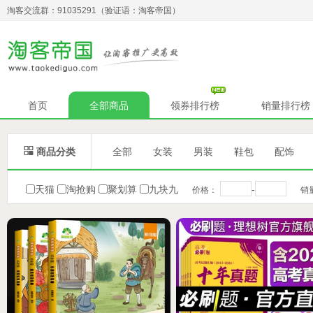
淘客交流群：91035291（验证语：淘客帝国）
首页
全部商品
领券排行榜
销量排行榜

商品分类
全部
女装
男装
鞋包
配饰
天猫
淘抢购
聚划算
九块九
-
价格：
销