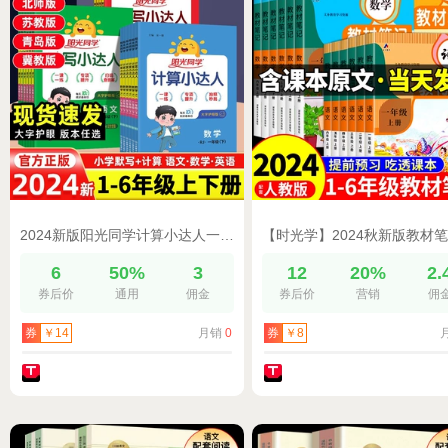
2024新版阳光同学计算小达人一二三年级四五六年级上下册人教版北师苏教青岛默写小达人语文数学思维能手口算题卡天天练专项练习册
6
50%
3
12
20%
2.
券后价
通用
佣金
券后价
营销
佣
月销
0
券
￥14
券
￥8