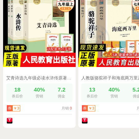
艾青诗选九年级必读水浒传原著正版完整版人民教育出版社名著人教版初中生全套配套9上册初三学生课外阅世说新语课外书籍新华书店
18
40%
7.2
13
40%
5.
券后价
营销
佣金
券后价
营销
佣
月销
0
券
￥3
券
￥3