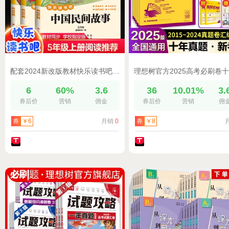
配套2024新改版教材快乐读书吧五年级上册阅读外中国民间故事欧洲非洲民间故事人教版小学生课书必读列那狐的田螺姑娘聪明的牧羊人
6
60%
3.6
36
10.01%
3.
券后价
营销
佣金
券后价
营销
佣
月销
0
券
￥6
券
￥8