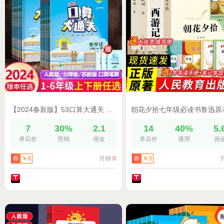
【2024春新版】53口算大通关 小学一二三四六五年级2年级上册下册数学人教北师苏教同步每天100道口算题卡题速算天天练五三作业本
7
30%
2.1
14
40%
5.
券后价
营销
佣金
券后价
通用
佣
月销
0
券
￥8
券
￥3