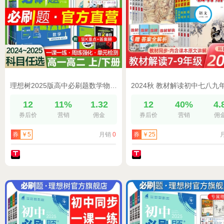
理想树2025版高中必刷题数学物理化学生物必修选修一二三3高一高二上册2024下册英语文历史地理教辅资料练习册选择性必修四狂k重点
12
11%
1.32
12
40%
4.
券后价
营销
佣金
券后价
营销
佣
月销
0
券
￥5
券
￥25