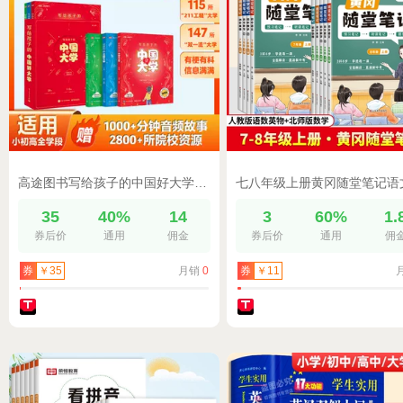
高途图书写给孩子的中国好大学2024正版中国超百所知名院校介绍专业解读985和211院校解读高考志愿填报指南成为学霸从大学选起
35
40%
14
3
60%
1.
券后价
通用
佣金
券后价
通用
佣
月销
0
券
￥35
券
￥11