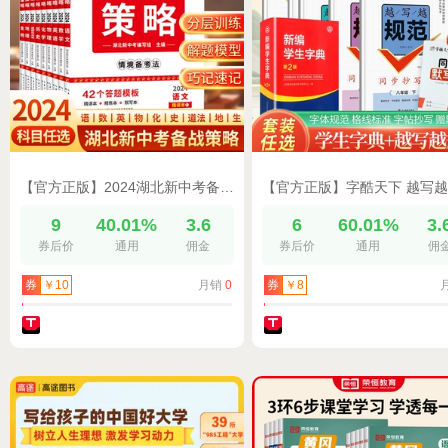
【官方正版】2024湖北新中考备战策略九科中考试题研究历年真题模拟试卷题精选刷题八九年级湖北中考总复习辅导资料全套练习册训练
9
40.01%
3.6
6
60.01%
3.
券后价
通用
佣金
券后价
通用
佣
月销
0
券
￥10
券
￥8