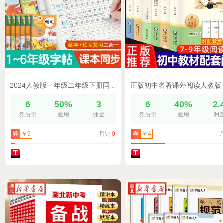
2024人教版一年级二年级下册同步练字帖三年级四年级五六年级上下册小学语文英语墨点字帖小学生用每日生字练字帖写字练字楷书
6
50%
3
6
40%
2.
券后价
通用
佣金
券后价
通用
佣
月销
0
券
￥9
券
￥4