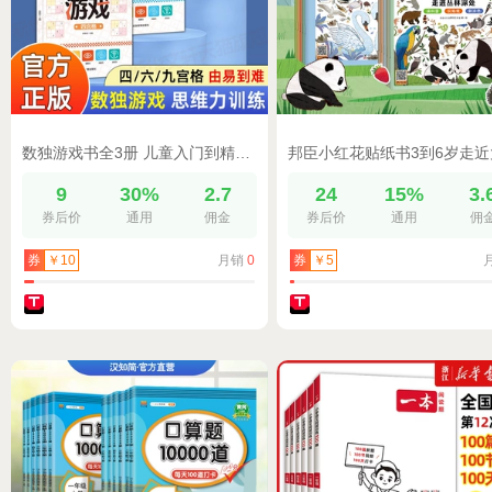
数独游戏书全3册 儿童入门到精通阶梯训练迷宫书四六九宫格数独小学生找不同专注力训练幼儿园一二年级小学生数独玩具书逻辑思维书
9
30%
2.7
24
15%
3.
券后价
通用
佣金
券后价
通用
佣
月销
0
券
￥10
券
￥5