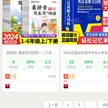
【荣恒】看拼音写词语一二三年级四五六年级上下册部编人教版小学语文专项练习册同步训练生字练习默写纸拼读过关测试卷拼音训练
6
20%
1.2
22
20%
4.
券后价
通用
佣金
券后价
通用
佣
月销
0
券
￥5
券
￥8
上一页
1
2
...
105