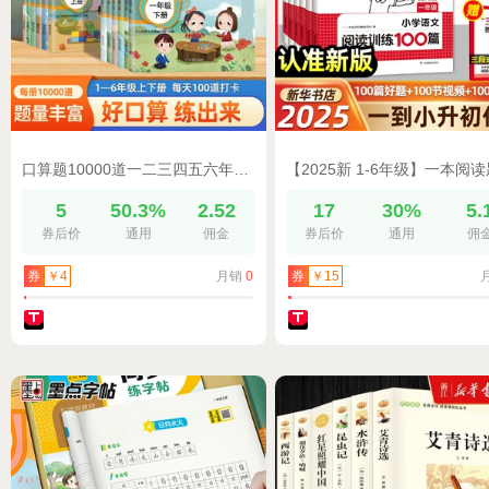
口算题10000道一二三四五六年级上下册数学应用题思维训练小学生同步练习册速算人教版每天100道算术题1020100以内加减法口算题卡
5
50.3%
2.52
17
30%
5.
券后价
通用
佣金
券后价
通用
佣
月销
0
券
￥4
券
￥15