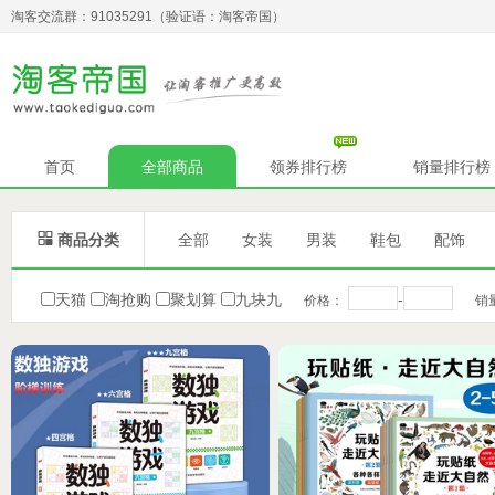
淘客交流群：91035291（验证语：淘客帝国）
首页
全部商品
领券排行榜
销量排行榜

商品分类
全部
女装
男装
鞋包
配饰
天猫
淘抢购
聚划算
九块九
-
价格：
销