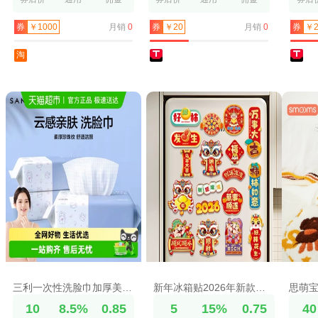
月销
0
月销
0
券
￥1000
券
￥20
券
￥2
淘
三利一次性洗脸巾加厚美容院洁面巾抽取式干湿两用洗面擦脸巾毛巾
新年冰箱贴2026年新款春节马年磁贴装饰用品过年个性创意场景氛围
10
8.5%
0.85
5
15%
0.75
40