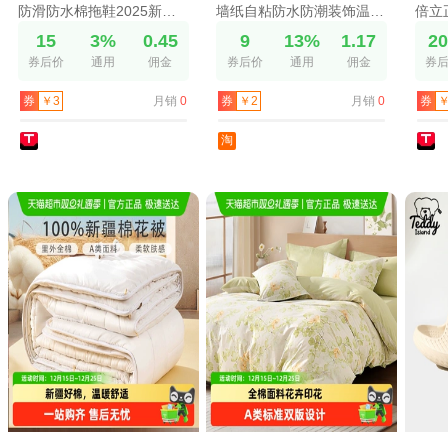
防滑防水棉拖鞋2025新款秋冬季男士室内家居保暖包跟踩屎感棉鞋男
墙纸自粘防水防潮装饰温馨卧室客厅背景墙贴房间壁纸宿舍翻新贴纸
15
3%
0.45
9
13%
1.17
2
券后价
通用
佣金
券后价
通用
佣金
券
月销
0
月销
0
券
￥3
券
￥2
券
￥
淘