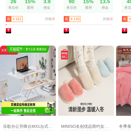
26
15%
3.9
90
15%
13.5
4
券后价
通用
佣金
券后价
通用
佣金
券
月销
0
月销
0
券
￥161
券
￥130
券
￥
乐歌办公升降台MX1台式电脑增高桌站立式办公书桌移动电脑增高台
MINISO名创优品简约女士棉拖秋冬外穿居家室内防滑毛绒保暖拖鞋轻