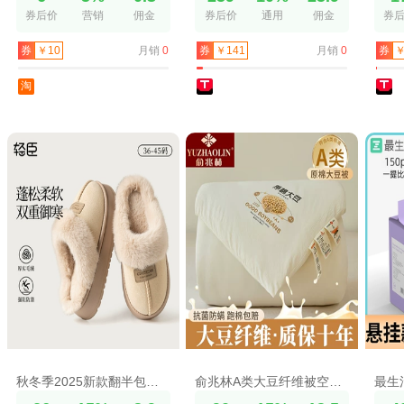
券后价
营销
佣金
券后价
通用
佣金
券
月销
0
月销
0
券
￥10
券
￥141
券
￥
淘
秋冬季2025新款翻半包跟棉拖加绒保暖情侣外穿毛毛绒厚底防滑居家
俞兆林A类大豆纤维被空调被加厚冬被单人春秋被双人棉被四季被芯