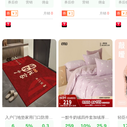
券后价
营销
佣金
券后价
营销
佣金
券后
月销
0
月销
0
券
￥3
券
￥1
券
￥2
入户门地垫家用门口防滑脚垫子除尘耐脏进门玄关地毯喜庆
一默牛奶绒四件套加绒厚保暖床单被套珊瑚绒法兰绒轻奢高级感秋冬
6
5%
0.3
259
10%
25.9
1