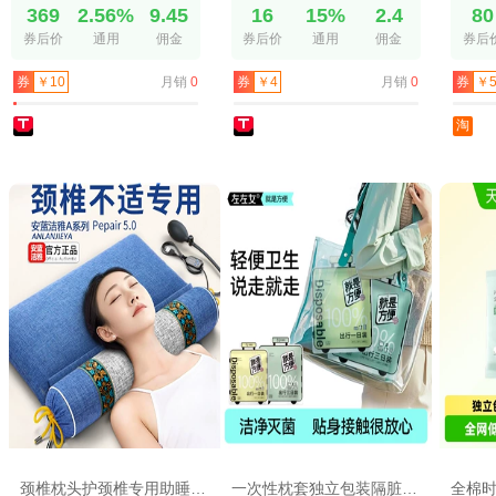
369
2.56%
9.45
16
15%
2.4
80
券后价
通用
佣金
券后价
通用
佣金
券后
月销
0
月销
0
券
￥10
券
￥4
券
￥5
淘
颈椎枕头护颈椎专用助睡眠睡觉热敷圆柱加热决明子艾草荞麦护颈枕
一次性枕套独立包装隔脏无菌旅行出差酒店加厚浴巾出行套装三日装