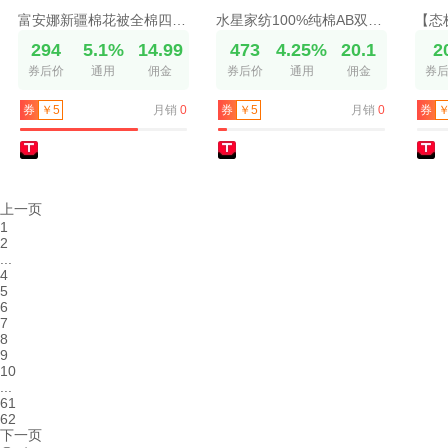
富安娜新疆棉花被全棉四季被子春秋被加厚冬被棉被褥被芯空调被
水星家纺100%纯棉AB双版套件被套床单透气家用秋冬床品25新品
294
5.1%
14.99
473
4.25%
20.1
2
券后价
通用
佣金
券后价
通用
佣金
券
月销
0
月销
0
券
￥5
券
￥5
券
￥
上一页
1
2
...
4
5
6
7
8
9
10
...
61
62
下一页