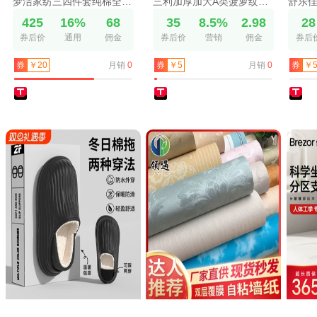
梦洁家纺三四件套纯棉全棉100床上用品春秋248被套床单学生宿舍
三利加厚加大A类菠萝纹柔软浴巾比纯棉吸水速干可穿可裹巾毛巾
425
16%
68
35
8.5%
2.98
28
券后价
通用
佣金
券后价
营销
佣金
券后
月销
0
月销
0
券
￥20
券
￥5
券
￥