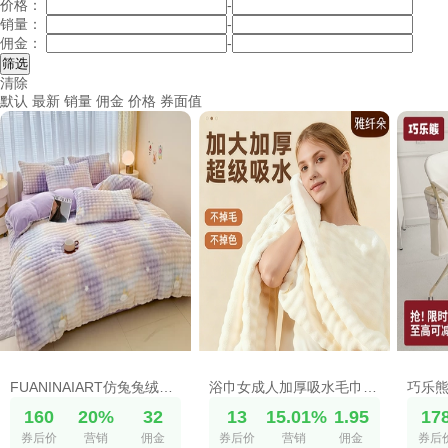
价格：
-
销量：
-
佣金：
-
清除
默认
最新
销量
佣金
价格
券面值
FUANINAIART仿兔兔绒AB版四件套牛奶绒无静电三件套床单床笠套件A
浴巾女成人加厚吸水毛巾洗澡2025新款情侣不易掉毛裹巾吸水加大
160
20%
32
13
15.01%
1.95
17
券后价
营销
佣金
券后价
营销
佣金
券后