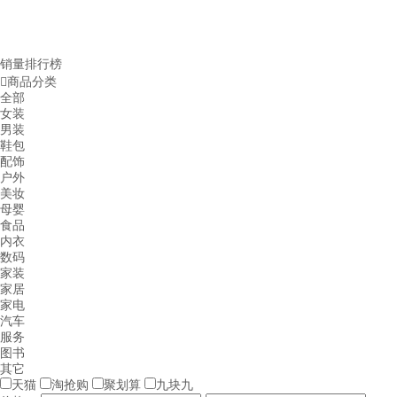
销量排行榜

商品分类
全部
女装
男装
鞋包
配饰
户外
美妆
母婴
食品
内衣
数码
家装
家居
家电
汽车
服务
图书
其它
天猫
淘抢购
聚划算
九块九