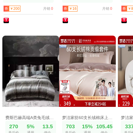
月销
0
月销
0
券
￥200
券
￥16
券
￥8
费斯巴赫高端A类兔毛绒四件套牛奶绒冬季被套加厚吉荣床单保暖
梦洁家纺60支长绒棉床上四件套纯棉全棉100床单被套床笠床品高端
270
5%
13.5
703
15%
105.45
33
券后价
通用
佣金
券后价
通用
佣金
券后